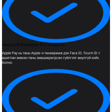
Аюулгүй байхаар бүтээгдсэн
Apple Pay нь таны Apple-н төхөөрөмж дэх Face ID, Touch ID-г
ашиглан зөвхөн таны зөвшөөрөгдсөн гүйлгээг аюулгүй хийх
болно.