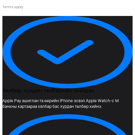
Terms apply
Хялбар, хурдан төлбөрийн шийдэл
Apple Pay ашиглан та өөрийн iPhone эсвэл Apple Watch-с М
банкны картаараа хялбар бас хурдан төлбөр хийнэ.