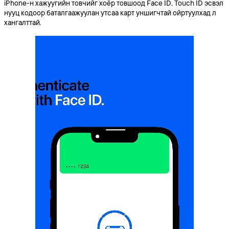
iPhone-н хажуугийн товчийг хоёр товшоод Face ID, Touch ID эсвэл
нууц кодоор баталгаажуулан утсаа карт уншигчтай ойртуулхад л
хангалттай.