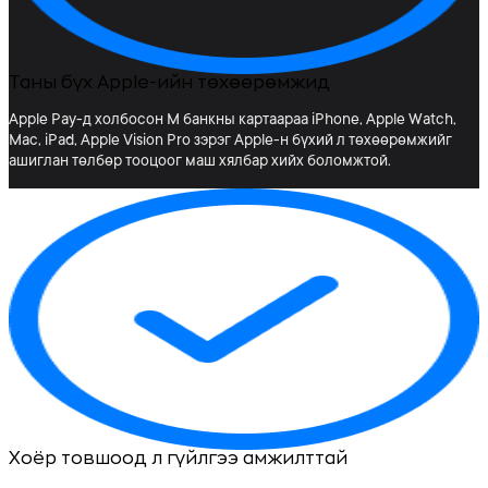
Таны бүх Apple-ийн төхөөрөмжид
Apple Pay-д холбосон М банкны картаараа iPhone, Apple Watch,
Mac, iPad, Apple Vision Pro зэрэг Apple-н бүхий л төхөөрөмжийг
ашиглан төлбөр тооцоог маш хялбар хийх боломжтой.
Хоёр товшоод л гүйлгээ амжилттай